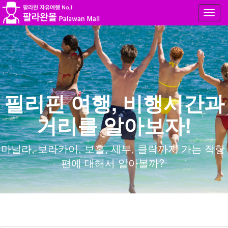
Toggl
navig
필리핀 여행, 비행시간과
거리를 알아보자!
마닐라, 보라카이, 보홀, 세부, 클락까지 가는 직항
편에 대해서 알아볼까?