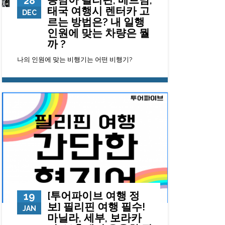
28
태국 여행시 렌터카 고
DEC
르는 방법은? 내 일행
인원에 맞는 차량은 뭘
까 ?
나의 인원에 맞는 비행기는 어떤 비행기?
6580
0
23
[투어파이브 여행 정
19
보] 필리핀 여행 필수!
JAN
마닐라, 세부, 보라카