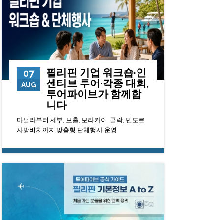
필리핀 기업 워크숍·인
07
센티브 투어·각종 대회,
AUG
투어파이브가 함께합
니다
마닐라부터 세부, 보홀, 보라카이, 클락, 민도르
사방비치까지 맞춤형 단체행사 운영
84
0
23