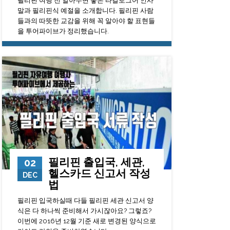
필리핀 여행 전 알아두면 좋은 타갈로그어 인사
말과 필리핀식 예절을 소개합니다. 필리핀 사람
들과의 따뜻한 교감을 위해 꼭 알아야 할 표현들
을 투어파이브가 정리했습니다.
10996
0
23
필리핀 출입국, 세관,
02
헬스카드 신고서 작성
DEC
법
필리핀 입국하실때 다들 필리핀 세관 신고서 양
식은 다 하나씩 준비해서 가시잖아요? 그렇죠?
이번에 2016년 12월 기준 새로 변경된 양식으로