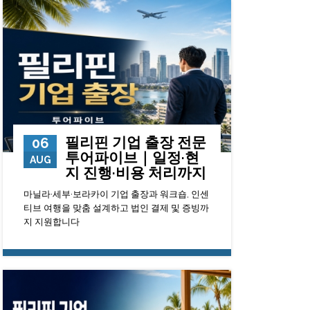
필리핀 기업 출장 전문
06
투어파이브｜일정·현
AUG
지 진행·비용 처리까지
마닐라·세부·보라카이 기업 출장과 워크숍, 인센
티브 여행을 맞춤 설계하고 법인 결제 및 증빙까
지 지원합니다
104
0
23