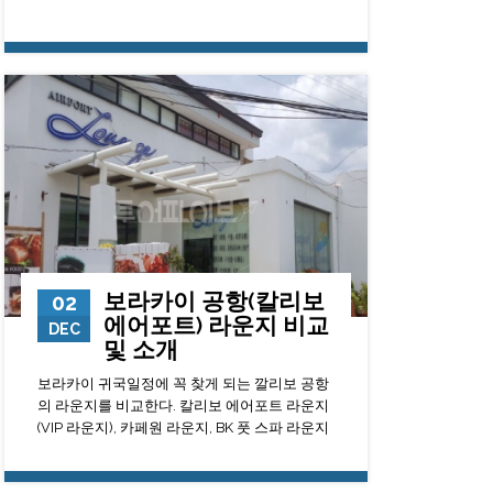
6893
0
23
보라카이 공항(칼리보
02
에어포트) 라운지 비교
DEC
및 소개
보라카이 귀국일정에 꼭 찾게 되는 깔리보 공항
의 라운지를 비교한다. 칼리보 에어포트 라운지
(VIP 라운지), 카페원 라운지, BK 풋 스파 라운지
140526
0
23