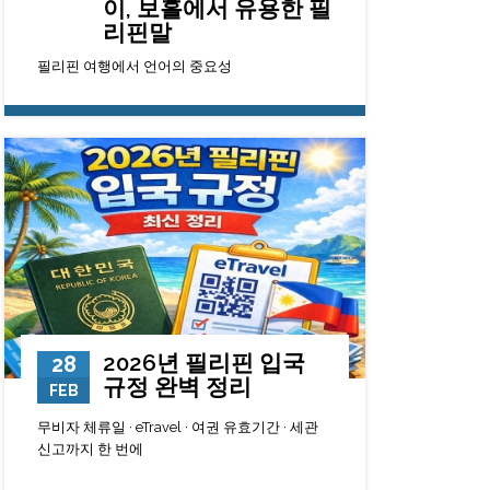
이, 보홀에서 유용한 필
리핀말
필리핀 여행에서 언어의 중요성
9215
0
23
2026년 필리핀 입국
28
규정 완벽 정리
FEB
무비자 체류일 · eTravel · 여권 유효기간 · 세관
신고까지 한 번에