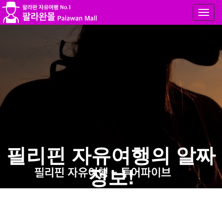
Toggl
navig
Notice
: Undefined variable: Req_Option in
/home/palawant5/palawanmall/T5/blog.php
on line
5
Notice
: Undefined variable: Req_Option in
/home/palawant5/palawanmall/T5/blog.php
on line
6
필리핀 자유여행의 알짜
정보!
누구도 공개하지 않았던 핵심 알짜 정보를 공개합
니다.