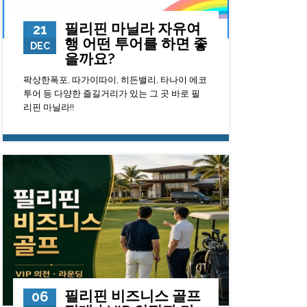
필리핀 마닐라 자유여
21
행 어떤 투어를 하면 좋
DEC
을까요?
팍상한폭포, 따가이따이, 히든밸리, 타나이 에코
투어 등 다양한 즐길거리가 있는 그 곳 바로 필
리핀 마닐라!!
10681
0
23
필리핀 비즈니스 골프
06