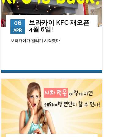
보라카이 KFC 재오픈
06
4월 6일!
APR
보라카이가 열리기 시작했다
76017
0
23