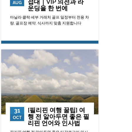
접대｜VIP 의전과 라
AUG
운딩을 한 번에
마닐라·클락·세부 거래처 골프 일정부터 전용 차
량, 골프장 예약, 식사까지 맞춤 지원합니다
114
0
23
[필리핀 여행 꿀팁] 여
31
행 전 알아두면 좋은 필
OCT
리핀 언어와 인사법