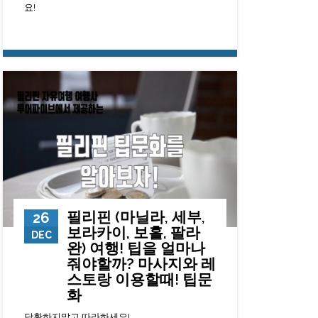
요!
13918
0
23
필리핀 (마닐라, 세부,
26
보라카이, 보홀, 팔라
DEC
완) 여행! 팁을 얼마나
줘야할까? 마사지와 레
스토랑 이용할때! 팁문
화
당황하지말고 따라하세요!