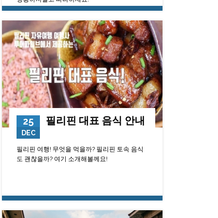
132725
0
23
필리핀 대표 음식 안내
25
DEC
필리핀 여행! 무엇을 먹을까? 필리핀 토속 음식
도 괜찮을까? 여기 소개해볼께요!
117399
0
23