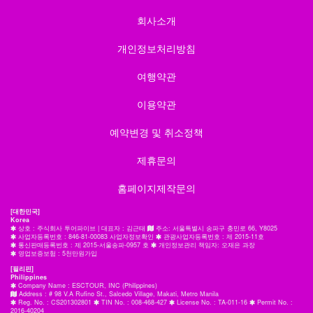
회사소개
개인정보처리방침
여행약관
이용약관
예약변경 및 취소정책
제휴문의
홈페이지제작문의
[대한민국]
Korea
상호 : 주식회사 투어파이브 | 대표자 : 김근태
주소: 서울특별시 송파구 충민로 66, Y8025
사업자등록번호 : 846-81-00083 사업자정보확인
관광사업자등록번호 : 제 2015-11호
통신판매등록번호 : 제 2015-서울송파-0957 호
개인정보관리 책임자: 오재은 과장
영업보증보험 : 5천만원가입
[필리핀]
Philippines
Company Name : ESCTOUR, INC (Philippines)
Address : # 98 V.A Rufino St., Salcedo Village, Makati, Metro Manila
Reg. No. : CS201302801
TIN No. : 008-468-427
License No. : TA-011-16
Permit No. :
2016-40204