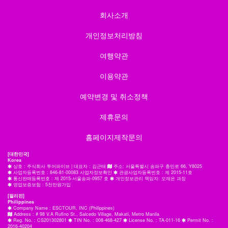
회사소개
개인정보처리방침
여행약관
이용약관
예약변경 및 취소정책
제휴문의
홈페이지제작문의
[대한민국]
Korea
상호 : 주식회사 투어파이브 | 대표자 : 김근태
주소: 서울특별시 송파구 충민로 66, Y8025
사업자등록번호 : 846-81-00083 사업자정보확인
관광사업자등록번호 : 제 2015-11호
통신판매등록번호 : 제 2015-서울송파-0957 호
개인정보관리 책임자: 오재은 과장
영업보증보험 : 5천만원가입
[필리핀]
Philippines
Company Name : ESCTOUR, INC (Philippines)
Address : # 98 V.A Rufino St., Salcedo Village, Makati, Metro Manila
Reg. No. : CS201302801
TIN No. : 008-468-427
License No. : TA-011-16
Permit No. :
2016-40204