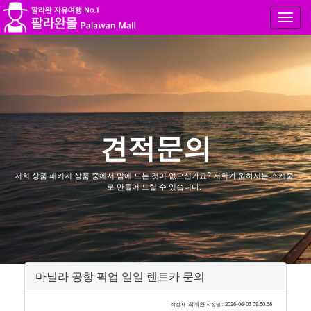
Toggl
navig
견적문의
저희 상품 패키지 상품 중에서 맘에 드는 것이 없으신가요? 저희가 원하시는 스케줄
로 만들어 드릴 수 있습니다.
마닐라 공항 픽업 일일 렌트카 문의
최계환
2026-06-03 09:50:38
작성자 :
작성일 :