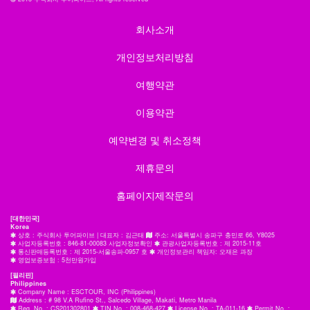
회사소개
개인정보처리방침
여행약관
이용약관
예약변경 및 취소정책
제휴문의
홈페이지제작문의
[대한민국]
Korea
상호 : 주식회사 투어파이브 | 대표자 : 김근태
주소: 서울특별시 송파구 충민로 66, Y8025
사업자등록번호 : 846-81-00083 사업자정보확인
관광사업자등록번호 : 제 2015-11호
통신판매등록번호 : 제 2015-서울송파-0957 호
개인정보관리 책임자: 오재은 과장
영업보증보험 : 5천만원가입
[필리핀]
Philippines
Company Name : ESCTOUR, INC (Philippines)
Address : # 98 V.A Rufino St., Salcedo Village, Makati, Metro Manila
Reg. No. : CS201302801
TIN No. : 008-468-427
License No. : TA-011-16
Permit No. :