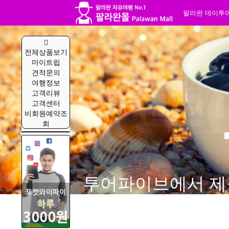
팔라완 데이투
전체상품보기
마이트립
견적문의
여행정보
고객리뷰
고객센터
비회원예약조
회
투어파이브에서 제