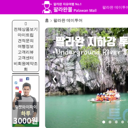
팔라완 데이투
홈
>
팔라완 데이투어
전체상품보기
마이트립
견적문의
여행정보
고객리뷰
고객센터
비회원예약조
회
❮