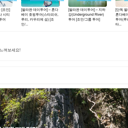
 [조인]
[팔라완 데이투어] – 혼다
[팔라완 데이투어] – 지하
[단독 팔
사 시티
베이 호핑투어(스타피쉬,
강(Underground River)
혼다베이
 투어
루리, 카우리에 섬) [조
투어 [조인/그룹 투어]
투어(루
인/...
타...
 느껴보세요!