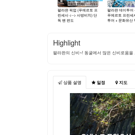
팔라완 픽업 (푸에르토 프
팔라완 데이투어 -
린세사 <--> 사방비치) 단
푸에르토 프린세
독 밴 편도
투어 + 문화유산
Highlight
팔라완의 신비~! 동굴에서 많은 신비로움을
상품 설명
일정
지도