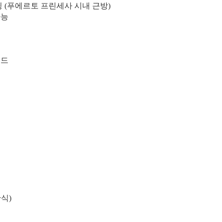
딩 (푸에르토 프린세사 시내 근방)
가능
이드
식)