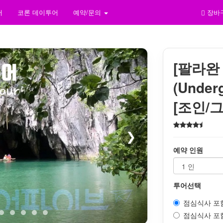
어
코론 데이투어
예약/문의
장바
[팔라완
(Under
[조인/
❯
예약 인원
투어선택
점심식사 포함 
점심식사 포함 