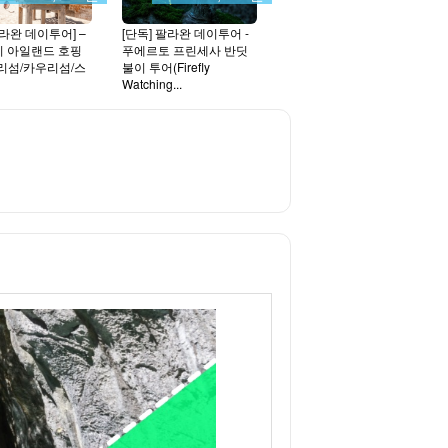
라완 데이투어] –
[단독] 팔라완 데이투어 -
 아일랜드 호핑
푸에르토 프린세사 반딧
리섬/카우리섬/스
불이 투어(Firefly
Watching...