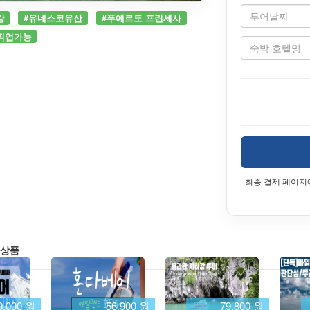
강
#유네스코유산
#푸에르토 프린세사
픽업가능
최종 결제 페이지
 상품
9,000 원
56,900 원
79,800 원